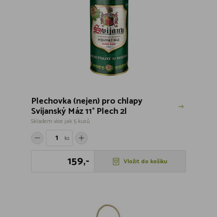
Plechovka (nejen) pro chlapy
Svijanský Máz 11° Plech 2l
Skladem více jak 5 kusů
ks
159,-
Vložit do košíku