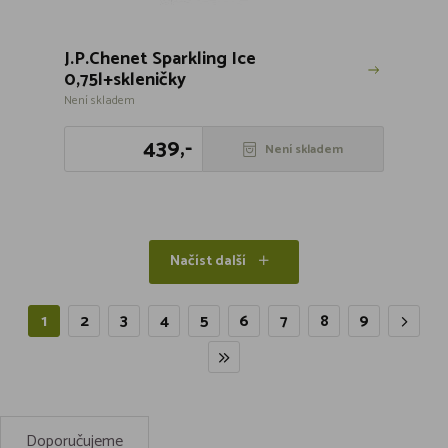
J.P.Chenet Sparkling Ice
0,75l+skleničky
Není skladem
439,-
Není skladem
Načíst další
1
2
3
4
5
6
7
8
9
Doporučujeme