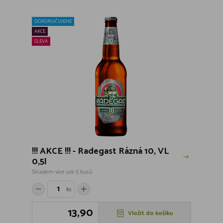
DOPORUČUJEME
AKCE
SLEVA
!!! AKCE !!! - Radegast Rázná 10, VL
0,5l
Skladem více jak 5 kusů
ks
13,90
Vložit do košíku