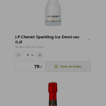
J.P.Chenet Sparkling Ice Demi-sec
0,2l
Skladem více jak 5 kusů
ks
79,-
Vložit do košíku