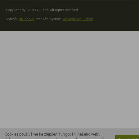
Copyright by TREK C&C s.r.o. All rights reserved.
Vytvořil
NETservis
, redakční systém
Webredakce E-shop
Cookies používáme ke zlepšení fungování našeho webu.