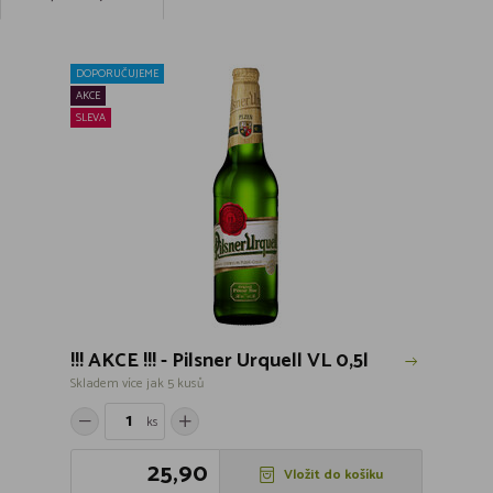
DOPORUČUJEME
AKCE
SLEVA
!!! AKCE !!! - Pilsner Urquell VL 0,5l
Skladem více jak 5 kusů
ks
25,90
Vložit do košíku