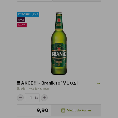
DOPORUČUJEME
AKCE
SLEVA
!!! AKCE !!! - Braník 10° VL 0,5l
Skladem více jak 5 kusů
ks
9,90
Vložit do košíku