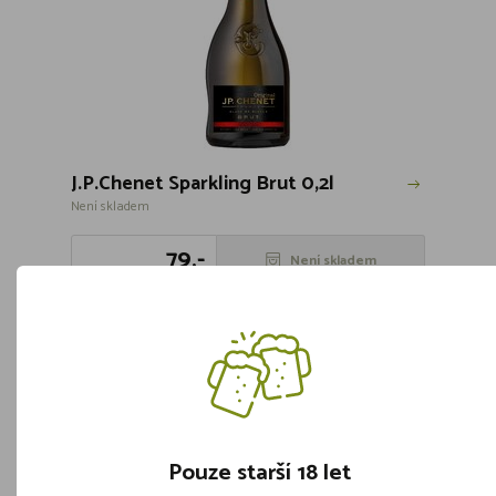
J.P.Chenet Sparkling Brut 0,2l
Není skladem
79,-
Není skladem
Pouze starší 18 let