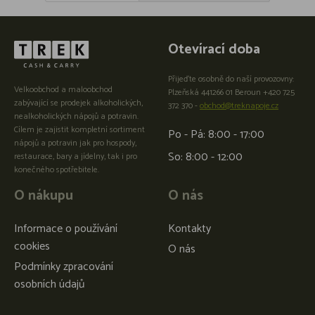
Otevírací doba
Přijeďte osobně do naší provozovny:
Velkoobchod a maloobchod
Plzeňská 441266 01 Beroun +420 725
zabývající se prodejek alkoholických,
372 370 -
obchod@treknapoje.cz
nealkoholických nápojů a potravin.
Cílem je zajistit kompletní sortiment
Po - Pá: 8:00 - 17:00
nápojů a potravin jak pro hospody,
So: 8:00 - 12:00
restaurace, bary a jídelny, tak i pro
konečného spotřebitele.
O nákupu
O nás
Informace o používání
Kontakty
cookies
O nás
Podmínky zpracování
osobních údajů