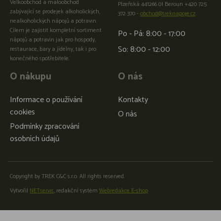
Velkoobchod a maloobchod
Plzeňská 441266 01 Beroun +420 725
zabývající se prodejek alkoholických,
372 370 -
obchod@treknapoje.cz
nealkoholických nápojů a potravin.
Cílem je zajistit kompletní sortiment
Po - Pá: 8:00 - 17:00
nápojů a potravin jak pro hospody,
So: 8:00 - 12:00
restaurace, bary a jídelny, tak i pro
konečného spotřebitele.
O nákupu
O nás
Informace o používání
Kontakty
cookies
O nás
Podmínky zpracování
osobních údajů
Copyright by TREK C&C s.r.o. All rights reserved.
Vytvořil
NETservis
, redakční systém
Webredakce E-shop