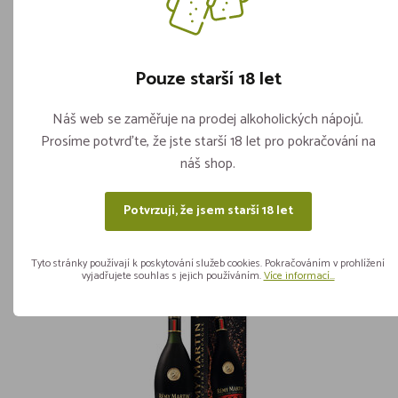
Pouze starší 18 let
ST-Remy V.S.O.P. GPK 36% 0,7l
Náš web se zaměřuje na prodej alkoholických nápojů.
Skladem více jak 5 kusů
Prosíme potvrďte, že jste starší 18 let pro pokračování na
ks
náš shop.
499,-
Vložit do košíku
Potvrzuji, že jsem starší 18 let
Tyto stránky používají k poskytování služeb cookies. Pokračováním v prohlížení
vyjadřujete souhlas s jejich používáním.
Více informací...