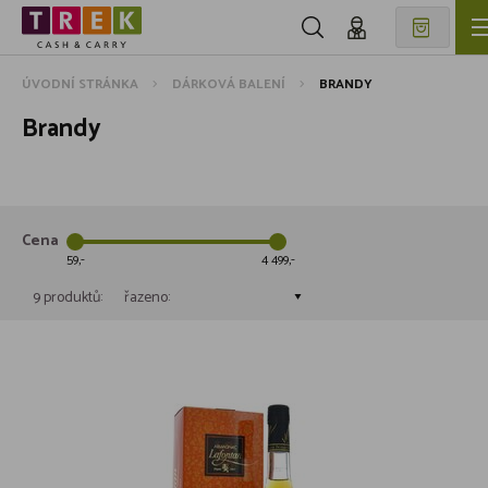
ÚVODNÍ STRÁNKA
DÁRKOVÁ BALENÍ
BRANDY
Brandy
Cena
59
4 499
9 produktů:
řazeno: