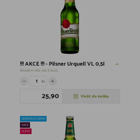
!!! AKCE !!! - Pilsner Urquell VL 0,5l
Skladem více jak 5 kusů
ks
25,90
Vložit do košíku
DOPORUČUJEME
AKCE
SLEVA