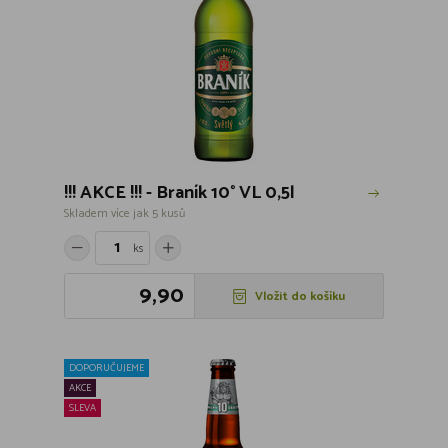
!!! AKCE !!! - Braník 10° VL 0,5l
Skladem více jak 5 kusů
ks
9,90
Vložit do košíku
DOPORUČUJEME
AKCE
SLEVA