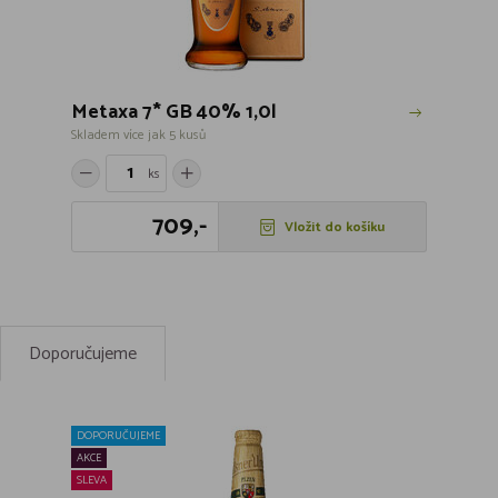
Metaxa 7* GB 40% 1,0l
Skladem více jak 5 kusů
ks
709,-
Vložit do košíku
Doporučujeme
DOPORUČUJEME
AKCE
SLEVA