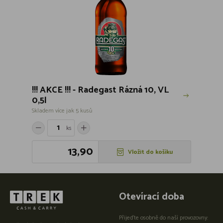
!!! AKCE !!! - Radegast Rázná 10, VL
0,5l
Skladem více jak 5 kusů
ks
13,90
Vložit do košíku
Otevírací doba
Přijeďte osobně do naší provozovny: