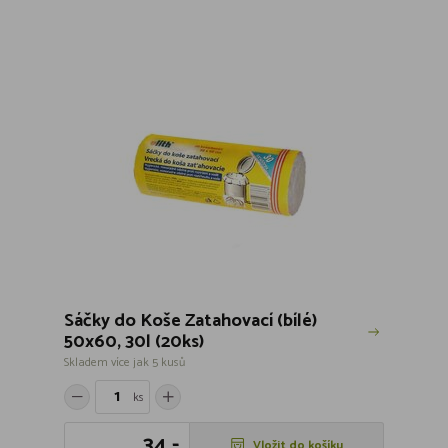
Sáčky do Koše Zatahovací (bílé)
50x60, 30l (20ks)
Skladem více jak 5 kusů
ks
34,-
Vložit do košíku