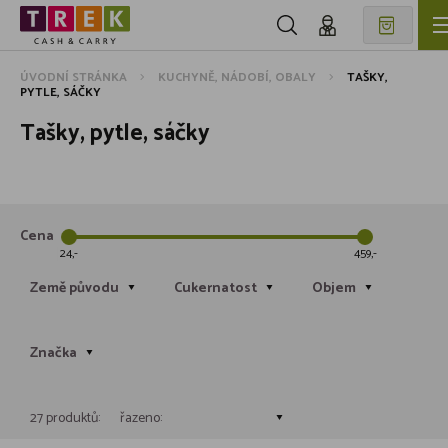
ÚVODNÍ STRÁNKA
KUCHYNĚ, NÁDOBÍ, OBALY
TAŠKY,
PYTLE, SÁČKY
Tašky, pytle, sáčky
Cena
24
459
Země původu
Cukernatost
Objem
Značka
27 produktů:
řazeno: