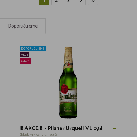
1
2
3
Doporučujeme
DOPORUČUJEME
AKCE
SLEVA
!!! AKCE !!! - Pilsner Urquell VL 0,5l
Skladem více jak 5 kusů