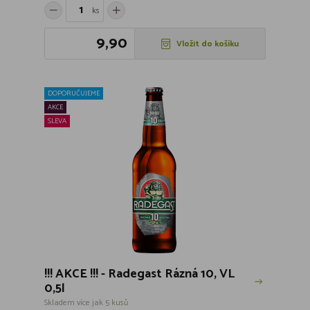
ks
9,90
Vložit do košíku
DOPORUČUJEME
AKCE
SLEVA
!!! AKCE !!! - Radegast Rázná 10, VL
0,5l
Skladem více jak 5 kusů