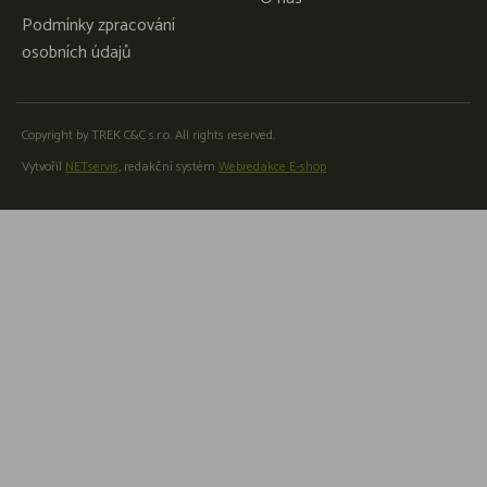
Podmínky zpracování
osobních údajů
Copyright by TREK C&C s.r.o. All rights reserved.
Vytvořil
NETservis
, redakční systém
Webredakce E-shop