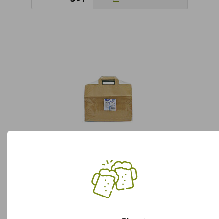
Papírové tašky 32x17x25 Hnědé (50ks)
Není skladem
249,90
Není skladem