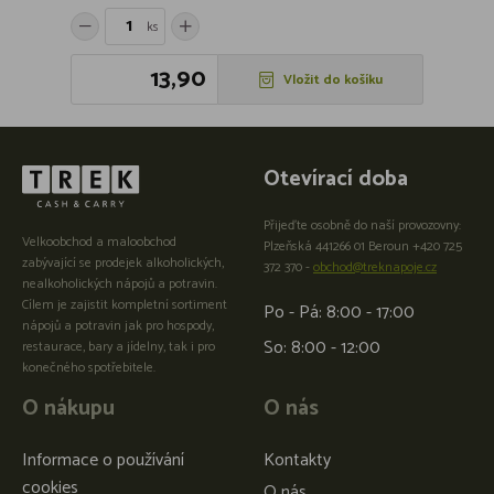
ks
13,90
Vložit do košíku
Otevírací doba
Přijeďte osobně do naší provozovny:
Velkoobchod a maloobchod
Plzeňská 441266 01 Beroun +420 725
zabývající se prodejek alkoholických,
372 370 -
obchod@treknapoje.cz
nealkoholických nápojů a potravin.
Cílem je zajistit kompletní sortiment
Po - Pá: 8:00 - 17:00
nápojů a potravin jak pro hospody,
So: 8:00 - 12:00
restaurace, bary a jídelny, tak i pro
konečného spotřebitele.
O nákupu
O nás
Informace o používání
Kontakty
cookies
O nás