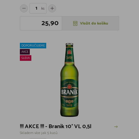
ks
25,90
Vložit do košíku
DOPORUČUJEME
AKCE
SLEVA
!!! AKCE !!! - Braník 10° VL 0,5l
Skladem více jak 5 kusů