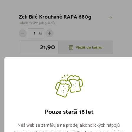
Zelí Bílé Krouhané RAPA 680g
Skladem více jak 5 kusů
ks
21,90
Vložit do košíku
Pouze starší 18 let
Náš web se zaměřuje na prodej alkoholických nápojů.