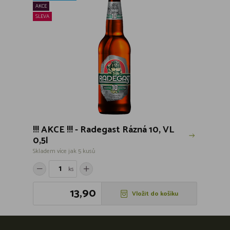
AKCE
SLEVA
!!! AKCE !!! - Radegast Rázná 10, VL
0,5l
Skladem více jak 5 kusů
ks
13,90
Vložit do košíku