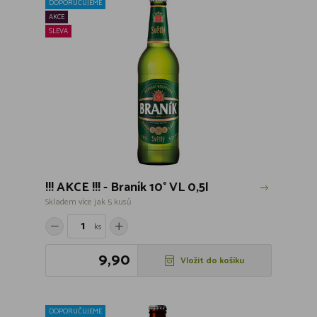
DOPORUČUJEME
AKCE
SLEVA
!!! AKCE !!! - Braník 10° VL 0,5l
Skladem více jak 5 kusů
ks
9,90
Vložit do košíku
DOPORUČUJEME