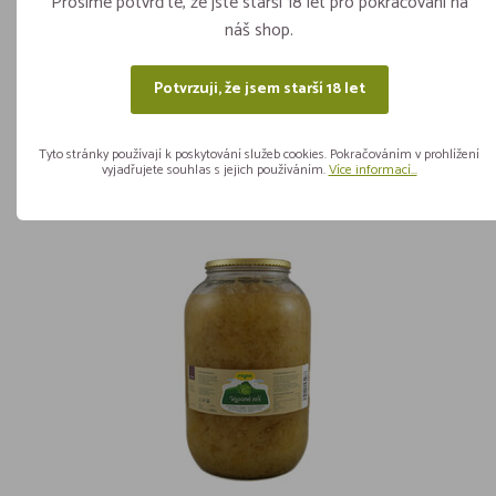
Prosíme potvrďte, že jste starší 18 let pro pokračování na
náš shop.
Zelí Červené RAPA 680g
Skladem více jak 5 kusů
Potvrzuji, že jsem starší 18 let
ks
Tyto stránky používají k poskytování služeb cookies. Pokračováním v prohlížení
22,90
Vložit do košíku
vyjadřujete souhlas s jejich používáním.
Více informací...