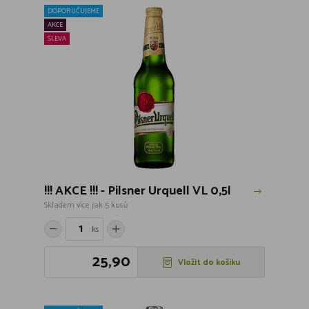
DOPORUČUJEME
AKCE
SLEVA
!!! AKCE !!! - Pilsner Urquell VL 0,5l
Skladem více jak 5 kusů
ks
25,90
Vložit do košíku