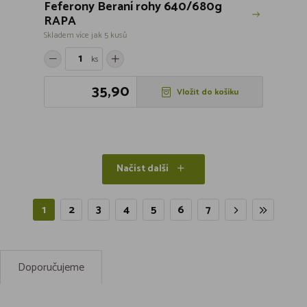
Feferony Beraní rohy 640/680g
RAPA
Skladem více jak 5 kusů
ks
35,90
Vložit do košíku
Načíst další
1
2
3
4
5
6
7
Doporučujeme