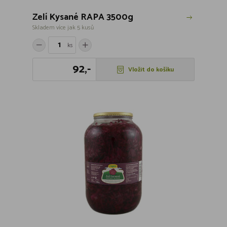
Zelí Kysané RAPA 3500g
Skladem více jak 5 kusů
ks
92,-
Vložit do košíku