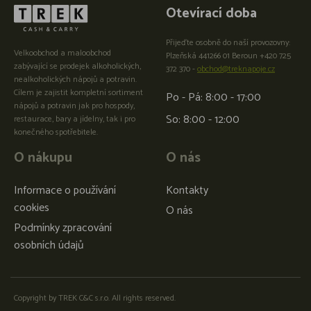
Otevírací doba
Přijeďte osobně do naší provozovny:
Velkoobchod a maloobchod
Plzeňská 441266 01 Beroun +420 725
zabývající se prodejek alkoholických,
372 370 -
obchod@treknapoje.cz
nealkoholických nápojů a potravin.
Cílem je zajistit kompletní sortiment
Po - Pá: 8:00 - 17:00
nápojů a potravin jak pro hospody,
So: 8:00 - 12:00
restaurace, bary a jídelny, tak i pro
konečného spotřebitele.
O nákupu
O nás
Informace o používání
Kontakty
cookies
O nás
Podmínky zpracování
osobních údajů
Copyright by TREK C&C s.r.o. All rights reserved.