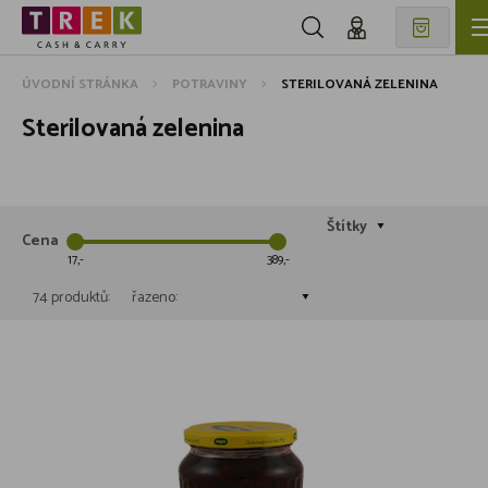
ÚVODNÍ STRÁNKA
POTRAVINY
STERILOVANÁ ZELENINA
Sterilovaná zelenina
Štítky
Cena
17
389
74 produktů:
řazeno: