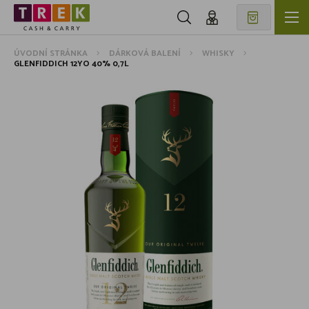
ÚVODNÍ STRÁNKA
DÁRKOVÁ BALENÍ
WHISKY
GLENFIDDICH 12YO 40% 0,7L