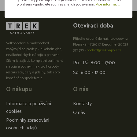
Tyto stránky používají k poskytování služeb cookies. Pokračováním v
prohlížení vyjadřujete souhlas s jejich používáním.
Více informací...
Otevírací doba
Přijeďte osobně do naší provozovny:
Velkoobchod a maloobchod
Plzeňská 441266 01 Beroun +420 725
zabývající se prodejek alkoholických,
372 370 -
obchod@treknapoje.cz
nealkoholických nápojů a potravin.
Cílem je zajistit kompletní sortiment
Po - Pá: 8:00 - 17:00
nápojů a potravin jak pro hospody,
So: 8:00 - 12:00
restaurace, bary a jídelny, tak i pro
konečného spotřebitele.
O nákupu
O nás
Informace o používání
Kontakty
cookies
O nás
Podmínky zpracování
osobních údajů