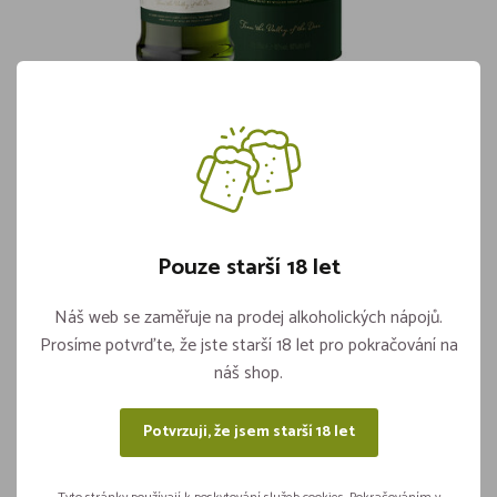
Glenfiddich 12yo 40% 0,7l
Skladem více jak 5 kusů
1 129,-
Pouze starší 18 let
Vložit do košíku
ks
Náš web se zaměřuje na prodej alkoholických nápojů.
Prosíme potvrďte, že jste starší 18 let pro pokračování na
náš shop.
Sdílejte na sítích
Potvrzuji, že jsem starší 18 let