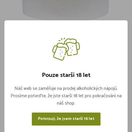
Cleamen Sůl tabletová do pračky 10kg
(č.233)
Skladem 1 kusů
239,-
Pouze starší 18 let
Náš web se zaměřuje na prodej alkoholických nápojů.
Vložit do košíku
ks
Prosíme potvrďte, že jste starší 18 let pro pokračování na
náš shop.
Potvrzuji, že jsem starší 18 let
Sdílejte na sítích