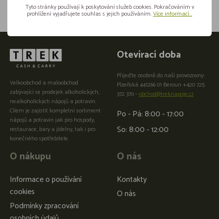
Tyto stránky používají k poskytování služeb cookies. Pokračováním v
prohlížení vyjadřujete souhlas s jejich používáním.
Více informací...
Otevírací doba
Přijeďte osobně do naší provozovny:
Velkoobchod a maloobchod
Plzeňská 441266 01 Beroun +420 725
zabývající se prodejek alkoholických,
372 370 -
obchod@treknapoje.cz
nealkoholických nápojů a potravin.
Cílem je zajistit kompletní sortiment
Po - Pá: 8:00 - 17:00
nápojů a potravin jak pro hospody,
So: 8:00 - 12:00
restaurace, bary a jídelny, tak i pro
konečného spotřebitele.
O nákupu
O nás
Informace o používání
Kontakty
cookies
O nás
Podmínky zpracování
osobních údajů