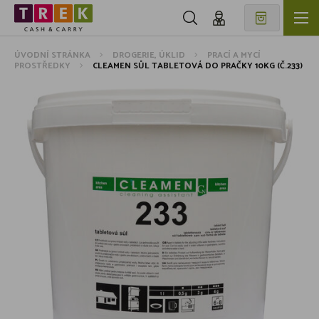
ÚVODNÍ STRÁNKA
DROGERIE, ÚKLID
PRACÍ A MYCÍ
PROSTŘEDKY
CLEAMEN SŮL TABLETOVÁ DO PRAČKY 10KG (Č.233)