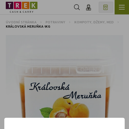
ÚVODNÍ STRÁNKA
POTRAVINY
KOMPOTY, DŽEMY, MED
KRÁLOVSKÁ MERUŇKA 1KG