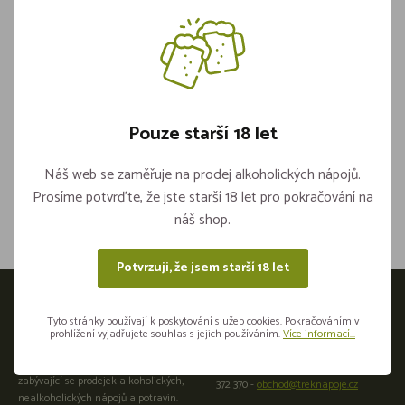
Královská Meruňka 1kg
Pouze starší 18 let
Není skladem
Náš web se zaměřuje na prodej alkoholických nápojů.
Sdílejte na sítích
Prosíme potvrďte, že jste starší 18 let pro pokračování na
náš shop.
Potvrzuji, že jsem starší 18 let
Otevírací doba
Tyto stránky používají k poskytování služeb cookies. Pokračováním v
prohlížení vyjadřujete souhlas s jejich používáním.
Více informací...
Přijeďte osobně do naší provozovny:
Velkoobchod a maloobchod
Plzeňská 441266 01 Beroun +420 725
zabývající se prodejek alkoholických,
372 370 -
obchod@treknapoje.cz
nealkoholických nápojů a potravin.